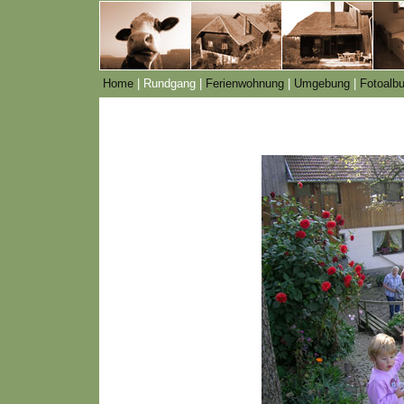
Home
|
Rundgang
|
Ferienwohnung
|
Umgebung
|
Fotoalb